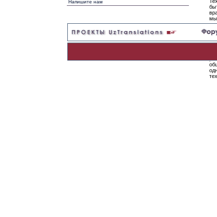
Те
Напишите нам
бы
вр
мы
в 
же
по
одн
Од
ре
об
од
те