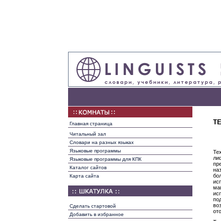
Т
Главная страница
Читальный зал
Словари на разных языках
Языковые программы
Те
ли
Языковые программы для КПК
пр
Каталог сайтов
на
бо
Карта сайта
ис
ма
ис
по
во
Сделать стартовой
от
Добавить в избранное