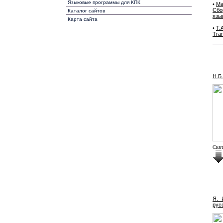
Языковые программы для КПК
•
Ма
Сбо
Каталог сайтов
язы
Карта сайта
•
Т.
Tra
Н.Б
Cкач
Я. 
рус