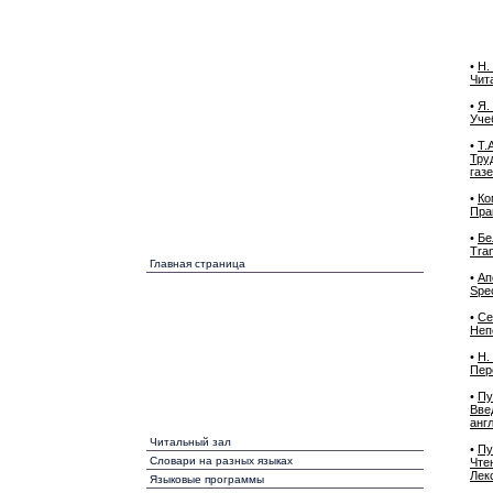
•
Н.
Чит
•
Я.
Уче
•
Т.
Тру
газ
•
Ко
Пра
•
Бе
Tran
Главная страница
•
Ап
Spe
•
Се
Неп
•
Н.
Пер
•
Пу
Вве
анг
Читальный зал
•
Пу
Словари на разных языках
Чте
Лек
Языковые программы