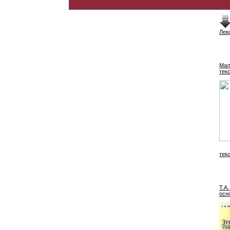
Лек
Мал
тек
тек
Т.А
осн