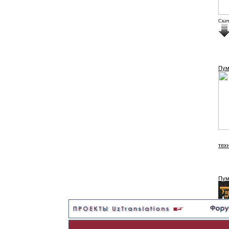
Cкач
Пум
тех
Пум