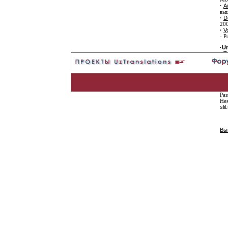
·
A
выш
·
D
200
·
V
- P
·
Un
·
T
и в
·
P
выш
(tr
·
S
Раз
Нем
slil
Вы