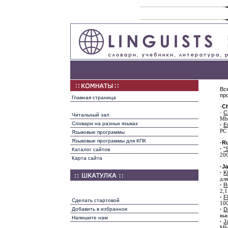
Вс
пр
Главная страница
·
C
·
C
Читальный зал
Mb
Словари на разных языках
·
E
PC 
Языковые программы
Языковые программы для КПК
·
Ru
·
"
Каталог сайтов
200
Карта сайта
·
J
·
K
дл
·
R
2,
·
F
Сделать стартовой
10
·
D
Добавить в избранное
выш
Напишите нам
·
J
Mb.