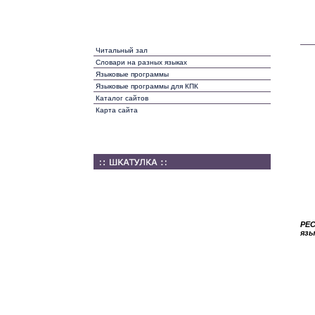
Читальный зал
Словари на разных языках
Языковые программы
Языковые программы для КПК
Каталог сайтов
Карта сайта
РЕ
язы