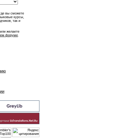
 где вы сможете
зыковые курсы,
дчиков, так и
 или желаете
ем форуме
.
нию
ции