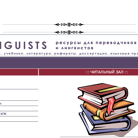
х
 КПК