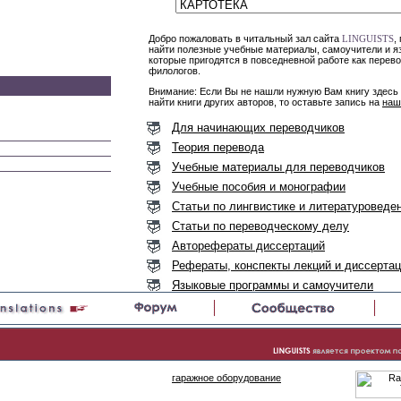
Добро пожаловать в читальный зал сайта
,
LINGUISTS
найти полезные учебные материалы, самоучители и я
которые пригодятся в повседневной работе как перево
филологов.
Внимание: Если Вы не нашли нужную Вам книгу здесь
найти книги других авторов, то оставьте запись на
наш
Для начинающих переводчиков
Теория перевода
Учебные материалы для переводчиков
Учебные пособия и монографии
Статьи по лингвистике и литературоведе
Статьи по переводческому делу
Авторефераты диссертаций
Рефераты, конспекты лекций и диссерта
Языковые программы и самоучители
Литература на разных языках мира
гаражное оборудование